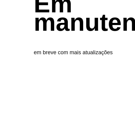
Em
manute
em breve com mais atualizações